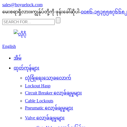
sales@boyuelock.com
မေးစရာရှိလား။ကျွန်ုပ်တို့ကို ဖုန်းခေါ်ဆိုပါ-
၀၀၈၆-၁၅၃၅၅၈၇၆၆၈
English
အိမ်
ထုတ်ကုန်များ
လုံခြုံရေးသော့ခလောက်
Lockout Hasp
Circuit Breaker လော့ခ်ချမှုများ
Cable Lockouts
Pneumatic လော့ခ်ချမှုများ
Valve လော့ခ်ချမှုများ