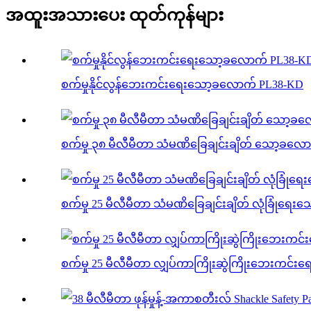
အထူးအသားပေး ထုတ်ကုန်များ
စက်မှုနိုင်လွန်ဘေးကင်းရေးသော့ခလောက် PL38-KD
စက်မှု ၃၈ မီလီမီတာ သံမဏိခြေချင်းချိတ် သော့ခလေ
စက်မှု 25 မီလီမီတာ သံမဏိခြေချင်းချိတ် လုံခြုံရေ
စက်မှု 25 မီလီမီတာ လျှပ်ကာကြိုးဆွဲကြိုးဘေးကင်