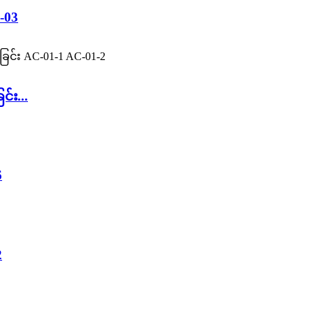
C-03
င်း...
6
2