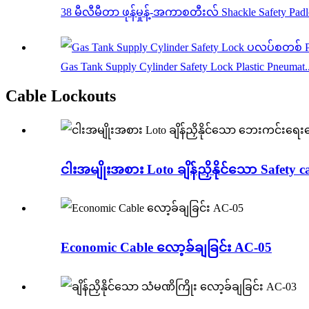
38 မီလီမီတာ ဖုန်မှုန့်-အကာစတီးလ် Shackle Safety Pad
Gas Tank Supply Cylinder Safety Lock Plastic Pneumat..
Cable Lockouts
ငါးအမျိုးအစား Loto ချိန်ညှိနိုင်သော Safety ca
Economic Cable လော့ခ်ချခြင်း AC-05