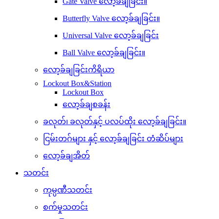
Gate Valve လော့ခ်ချခြင်း။
Butterfly Valve လော့ခ်ချခြင်း။
Universal Valve လော့ခ်ချခြင်း
Ball Valve လော့ခ်ချခြင်း။
လော့ခ်ချခြင်းကိရိယာ
Lockout Box&Station
Lockout Box
လော့ခ်ချစခန်း
ခလုတ်၊ ခလုတ်နှင့် ပလပ်ထိုး လော့ခ်ချခြင်း။
ငြမ်းတဂ်များ နှင့် လော့ခ်ချခြင်း တံဆိပ်များ
လော့ခ်ချအိတ်
သတင်း
ကုမ္ပဏီသတင်း
စက်မှုသတင်း