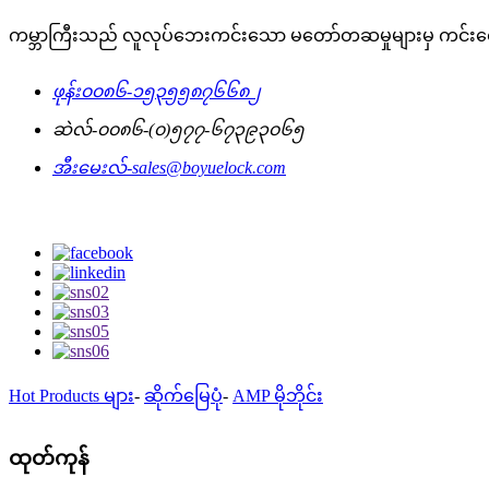
ကမ္ဘာကြီးသည် လူလုပ်ဘေးကင်းသော မတော်တဆမှုများမှ ကင်း
ဖုန်း
၀၀၈၆-၁၅၃၅၅၈၇၆၆၈၂
ဆဲလ်-
၀၀၈၆-(၀)၅၇၇-၆၇၃၉၃၀၆၅
အီးမေးလ်-
sales@boyuelock.com
Hot Products များ
-
ဆိုက်မြေပုံ
-
AMP မိုဘိုင်း
ထုတ်ကုန်