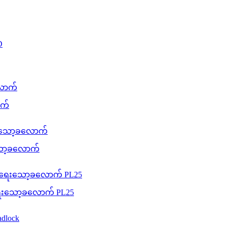
ာက်
းသော့ခလောက်
းရေးသော့ခလောက် PL25