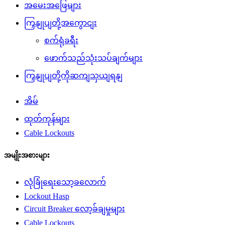
အမေးအဖြေများ
ကြှနျုပျတို့အကွောငျး
စက်ရုံခရီး
ဖောက်သည်သုံးသပ်ချက်များ
ကြှနျုပျတို့ကိုဆကျသှယျရနျ
အိမ်
ထုတ်ကုန်များ
Cable Lockouts
အမျိုးအစားများ
လုံခြုံရေးသော့ခလောက်
Lockout Hasp
Circuit Breaker လော့ခ်ချမှုများ
Cable Lockouts