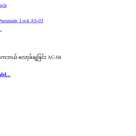
lock
.
bl...