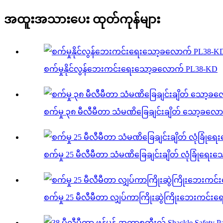
အထူးအသားပေး ထုတ်ကုန်များ
စက်မှုနိုင်လွန်ဘေးကင်းရေးသော့ခလောက် PL38-KD
စက်မှု ၃၈ မီလီမီတာ သံမဏိခြေချင်းချိတ် သော့ခလေ
စက်မှု 25 မီလီမီတာ သံမဏိခြေချင်းချိတ် လုံခြုံရေ
စက်မှု 25 မီလီမီတာ လျှပ်ကာကြိုးဆွဲကြိုးဘေးကင်