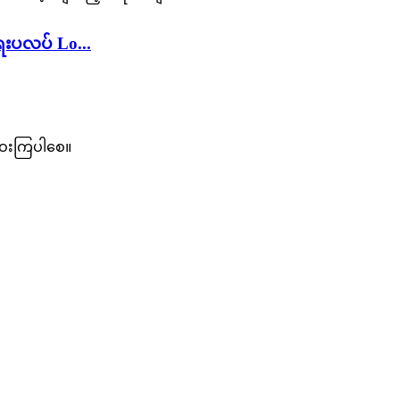
ေးပလပ် Lo...
ဝေးကြပါစေ။