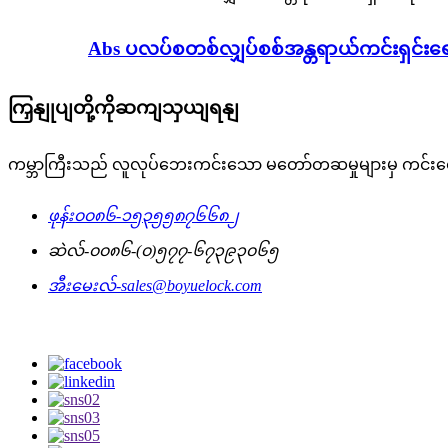
Abs ပလပ်စတစ်လျှပ်စစ်အန္တရာယ်ကင်းရှင်းရ
ကြှနျုပျတို့ကိုဆကျသှယျရနျ
ကမ္ဘာကြီးသည် လူလုပ်ဘေးကင်းသော မတော်တဆမှုများမှ ကင်း
ဖုန်း
၀၀၈၆-၁၅၃၅၅၈၇၆၆၈၂
ဆဲလ်-
၀၀၈၆-(၀)၅၇၇-၆၇၃၉၃၀၆၅
အီးမေးလ်-
sales@boyuelock.com