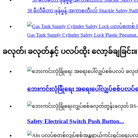
38 မီလီမီတာ ဖုန်မှုန့်-အကာစတီးလ် Shackle Safety Pad
Gas Tank Supply Cylinder Safety Lock Plastic Pneumat..
ခလုတ်၊ ခလုတ်နှင့် ပလပ်ထိုး လော့ခ်ချခြင်း။
ဘေးကင်းလုံခြုံရေး အရေးပေါ်လျှပ်စစ်ပလပ်ရပ
Safety Electrical Switch Push Button...