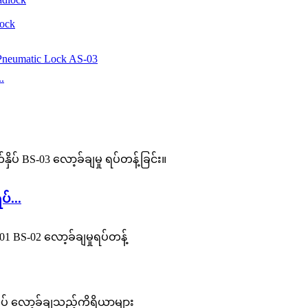
lock
.
်...