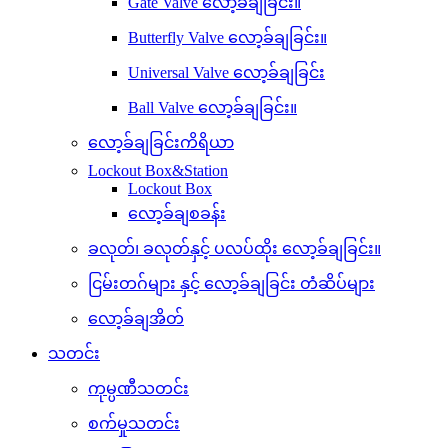
Gate Valve လော့ခ်ချခြင်း။
Butterfly Valve လော့ခ်ချခြင်း။
Universal Valve လော့ခ်ချခြင်း
Ball Valve လော့ခ်ချခြင်း။
လော့ခ်ချခြင်းကိရိယာ
Lockout Box&Station
Lockout Box
လော့ခ်ချစခန်း
ခလုတ်၊ ခလုတ်နှင့် ပလပ်ထိုး လော့ခ်ချခြင်း။
ငြမ်းတဂ်များ နှင့် လော့ခ်ချခြင်း တံဆိပ်များ
လော့ခ်ချအိတ်
သတင်း
ကုမ္ပဏီသတင်း
စက်မှုသတင်း