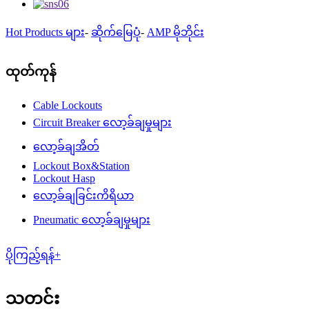
Hot Products များ
-
ဆိုက်မြေပုံ
-
AMP မိုဘိုင်း
ထုတ်ကုန်
Cable Lockouts
Circuit Breaker လော့ခ်ချမှုများ
လော့ခ်ချအိတ်
Lockout Box&Station
Lockout Hasp
လော့ခ်ချခြင်းကိရိယာ
Pneumatic လော့ခ်ချမှုများ
ပိုကြည့်ရန်+
သတင်း