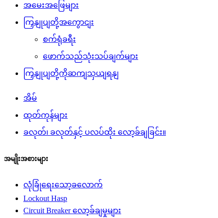
အမေးအဖြေများ
ကြှနျုပျတို့အကွောငျး
စက်ရုံခရီး
ဖောက်သည်သုံးသပ်ချက်များ
ကြှနျုပျတို့ကိုဆကျသှယျရနျ
အိမ်
ထုတ်ကုန်များ
ခလုတ်၊ ခလုတ်နှင့် ပလပ်ထိုး လော့ခ်ချခြင်း။
အမျိုးအစားများ
လုံခြုံရေးသော့ခလောက်
Lockout Hasp
Circuit Breaker လော့ခ်ချမှုများ