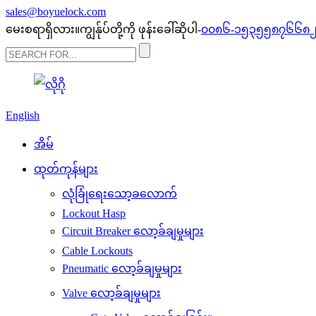
sales@boyuelock.com
မေးစရာရှိလား။ကျွန်ုပ်တို့ကို ဖုန်းခေါ်ဆိုပါ-
၀၀၈၆-၁၅၃၅၅၈၇၆၆၈
English
အိမ်
ထုတ်ကုန်များ
လုံခြုံရေးသော့ခလောက်
Lockout Hasp
Circuit Breaker လော့ခ်ချမှုများ
Cable Lockouts
Pneumatic လော့ခ်ချမှုများ
Valve လော့ခ်ချမှုများ