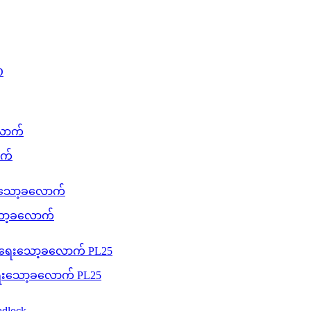
ာက်
းသော့ခလောက်
းရေးသော့ခလောက် PL25