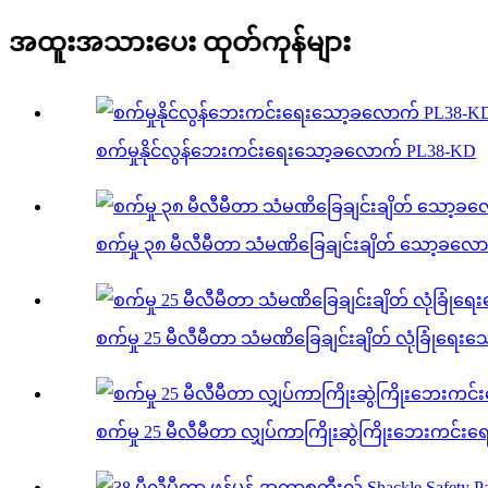
အထူးအသားပေး ထုတ်ကုန်များ
စက်မှုနိုင်လွန်ဘေးကင်းရေးသော့ခလောက် PL38-KD
စက်မှု ၃၈ မီလီမီတာ သံမဏိခြေချင်းချိတ် သော့ခလေ
စက်မှု 25 မီလီမီတာ သံမဏိခြေချင်းချိတ် လုံခြုံရေ
စက်မှု 25 မီလီမီတာ လျှပ်ကာကြိုးဆွဲကြိုးဘေးကင်