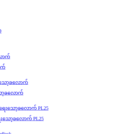
ာက်
းသော့ခလောက်
းရေးသော့ခလောက် PL25