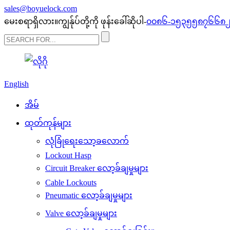
sales@boyuelock.com
မေးစရာရှိလား။ကျွန်ုပ်တို့ကို ဖုန်းခေါ်ဆိုပါ-
၀၀၈၆-၁၅၃၅၅၈၇၆၆၈
English
အိမ်
ထုတ်ကုန်များ
လုံခြုံရေးသော့ခလောက်
Lockout Hasp
Circuit Breaker လော့ခ်ချမှုများ
Cable Lockouts
Pneumatic လော့ခ်ချမှုများ
Valve လော့ခ်ချမှုများ