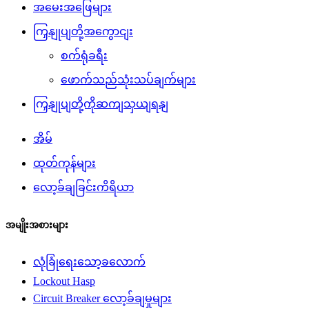
အမေးအဖြေများ
ကြှနျုပျတို့အကွောငျး
စက်ရုံခရီး
ဖောက်သည်သုံးသပ်ချက်များ
ကြှနျုပျတို့ကိုဆကျသှယျရနျ
အိမ်
ထုတ်ကုန်များ
လော့ခ်ချခြင်းကိရိယာ
အမျိုးအစားများ
လုံခြုံရေးသော့ခလောက်
Lockout Hasp
Circuit Breaker လော့ခ်ချမှုများ