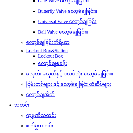
Gate Valve လော့ခ်ချခြင်း။
Butterfly Valve လော့ခ်ချခြင်း။
Universal Valve လော့ခ်ချခြင်း
Ball Valve လော့ခ်ချခြင်း။
လော့ခ်ချခြင်းကိရိယာ
Lockout Box&Station
Lockout Box
လော့ခ်ချစခန်း
ခလုတ်၊ ခလုတ်နှင့် ပလပ်ထိုး လော့ခ်ချခြင်း။
ငြမ်းတဂ်များ နှင့် လော့ခ်ချခြင်း တံဆိပ်များ
လော့ခ်ချအိတ်
သတင်း
ကုမ္ပဏီသတင်း
စက်မှုသတင်း