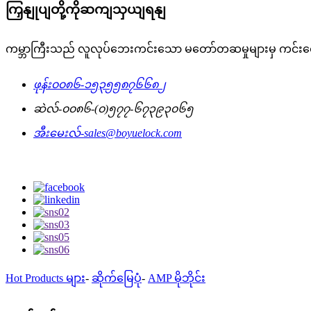
ကြှနျုပျတို့ကိုဆကျသှယျရနျ
ကမ္ဘာကြီးသည် လူလုပ်ဘေးကင်းသော မတော်တဆမှုများမှ ကင်း
ဖုန်း
၀၀၈၆-၁၅၃၅၅၈၇၆၆၈၂
ဆဲလ်-
၀၀၈၆-(၀)၅၇၇-၆၇၃၉၃၀၆၅
အီးမေးလ်-
sales@boyuelock.com
Hot Products များ
-
ဆိုက်မြေပုံ
-
AMP မိုဘိုင်း