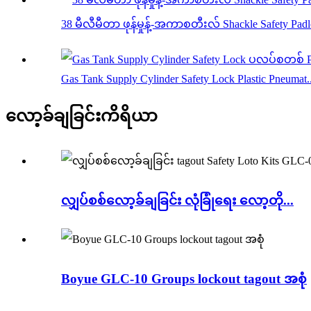
38 မီလီမီတာ ဖုန်မှုန့်-အကာစတီးလ် Shackle Safety Pad
Gas Tank Supply Cylinder Safety Lock Plastic Pneumat..
လော့ခ်ချခြင်းကိရိယာ
လျှပ်စစ်လော့ခ်ချခြင်း လုံခြုံရေး လော့တို...
Boyue GLC-10 Groups lockout tagout အစုံ