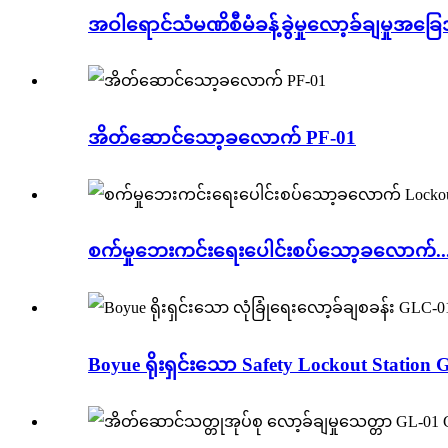
အဝါရောင်သံမဏိစီမံခန့်ခွဲမှုလော့ခ်ချမှုအခြ
အိတ်ဆောင်သော့ခလောက် PF-01
စက်မှုဘေးကင်းရေးပေါင်းစပ်သော့ခလောက်..
Boyue ရိုးရှင်းသော Safety Lockout Station G