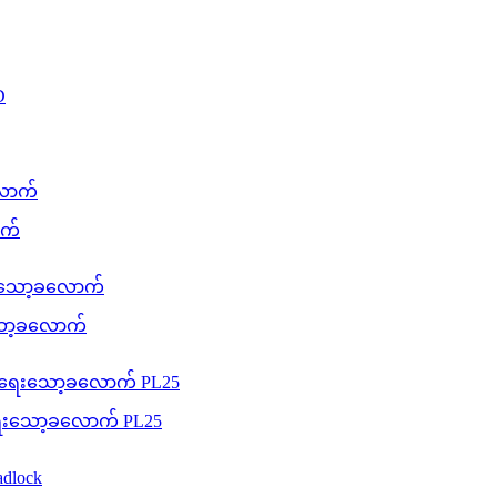
ာက်
းသော့ခလောက်
းရေးသော့ခလောက် PL25