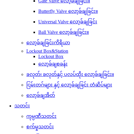
Gate Valve လော့ခ်ချခြင်း။
Butterfly Valve လော့ခ်ချခြင်း။
Universal Valve လော့ခ်ချခြင်း
Ball Valve လော့ခ်ချခြင်း။
လော့ခ်ချခြင်းကိရိယာ
Lockout Box&Station
Lockout Box
လော့ခ်ချစခန်း
ခလုတ်၊ ခလုတ်နှင့် ပလပ်ထိုး လော့ခ်ချခြင်း။
ငြမ်းတဂ်များ နှင့် လော့ခ်ချခြင်း တံဆိပ်များ
လော့ခ်ချအိတ်
သတင်း
ကုမ္ပဏီသတင်း
စက်မှုသတင်း