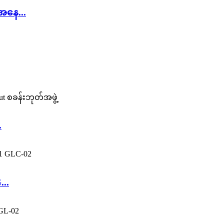
ေအနေ...
.
...