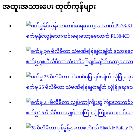
အထူးအသားပေး ထုတ်ကုန်များ
စက်မှုနိုင်လွန်ဘေးကင်းရေးသော့ခလောက် PL38-KD
စက်မှု ၃၈ မီလီမီတာ သံမဏိခြေချင်းချိတ် သော့ခလေ
စက်မှု 25 မီလီမီတာ သံမဏိခြေချင်းချိတ် လုံခြုံရေ
စက်မှု 25 မီလီမီတာ လျှပ်ကာကြိုးဆွဲကြိုးဘေးကင်