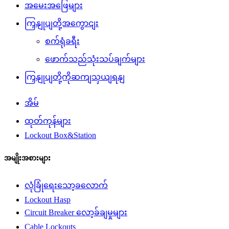
အမေးအဖြေများ
ကြှနျုပျတို့အကွောငျး
စက်ရုံခရီး
ဖောက်သည်သုံးသပ်ချက်များ
ကြှနျုပျတို့ကိုဆကျသှယျရနျ
အိမ်
ထုတ်ကုန်များ
Lockout Box&Station
အမျိုးအစားများ
လုံခြုံရေးသော့ခလောက်
Lockout Hasp
Circuit Breaker လော့ခ်ချမှုများ
Cable Lockouts