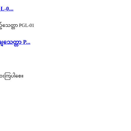
L-0...
သေတ္တာ P...
ဝေးကြပါစေ။