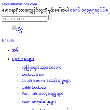
sales@boyuelock.com
မေးစရာရှိလား။ကျွန်ုပ်တို့ကို ဖုန်းခေါ်ဆိုပါ-
၀၀၈၆-၁၅၃၅၅၈၇၆၆၈
English
အိမ်
ထုတ်ကုန်များ
လုံခြုံရေးသော့ခလောက်
Lockout Hasp
Circuit Breaker လော့ခ်ချမှုများ
Cable Lockouts
Pneumatic လော့ခ်ချမှုများ
Valve လော့ခ်ချမှုများ