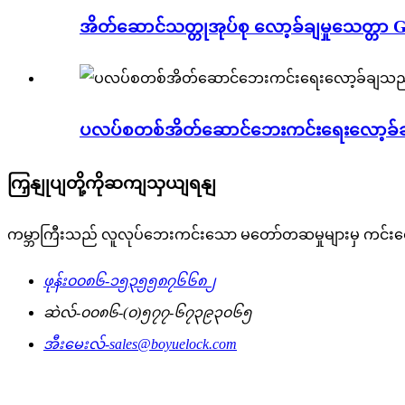
အိတ်ဆောင်သတ္တုအုပ်စု လော့ခ်ချမှုသေတ္တာ G
ပလပ်စတစ်အိတ်ဆောင်ဘေးကင်းရေးလော့ခ်ချ
ကြှနျုပျတို့ကိုဆကျသှယျရနျ
ကမ္ဘာကြီးသည် လူလုပ်ဘေးကင်းသော မတော်တဆမှုများမှ ကင်း
ဖုန်း
၀၀၈၆-၁၅၃၅၅၈၇၆၆၈၂
ဆဲလ်-
၀၀၈၆-(၀)၅၇၇-၆၇၃၉၃၀၆၅
အီးမေးလ်-
sales@boyuelock.com