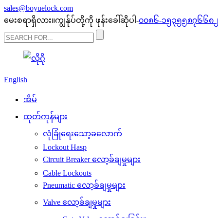
sales@boyuelock.com
မေးစရာရှိလား။ကျွန်ုပ်တို့ကို ဖုန်းခေါ်ဆိုပါ-
၀၀၈၆-၁၅၃၅၅၈၇၆၆၈
English
အိမ်
ထုတ်ကုန်များ
လုံခြုံရေးသော့ခလောက်
Lockout Hasp
Circuit Breaker လော့ခ်ချမှုများ
Cable Lockouts
Pneumatic လော့ခ်ချမှုများ
Valve လော့ခ်ချမှုများ