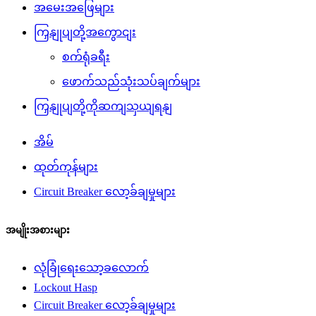
အမေးအဖြေများ
ကြှနျုပျတို့အကွောငျး
စက်ရုံခရီး
ဖောက်သည်သုံးသပ်ချက်များ
ကြှနျုပျတို့ကိုဆကျသှယျရနျ
အိမ်
ထုတ်ကုန်များ
Circuit Breaker လော့ခ်ချမှုများ
အမျိုးအစားများ
လုံခြုံရေးသော့ခလောက်
Lockout Hasp
Circuit Breaker လော့ခ်ချမှုများ