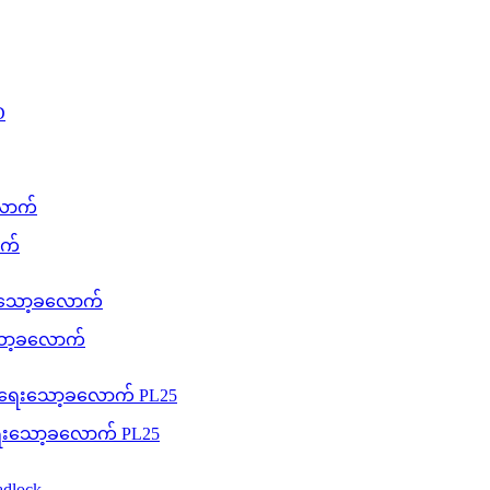
ာက်
းသော့ခလောက်
းရေးသော့ခလောက် PL25