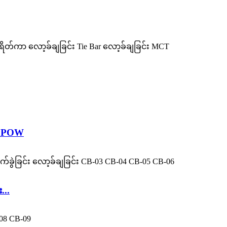
MCPOW
...