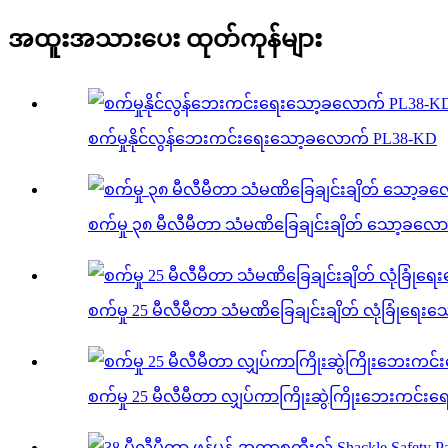
အထူးအသားပေး ထုတ်ကုန်များ
စက်မှုနိုင်လွန်ဘေးကင်းရေးသော့ခလောက် PL38-KD
စက်မှု ၃၈ မီလီမီတာ သံမဏိခြေချင်းချိတ် သော့ခလေ
စက်မှု 25 မီလီမီတာ သံမဏိခြေချင်းချိတ် လုံခြုံရေ
စက်မှု 25 မီလီမီတာ လျှပ်ကာကြိုးဆွဲကြိုးဘေးကင်