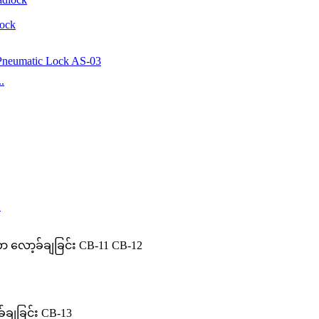
lock
.
0