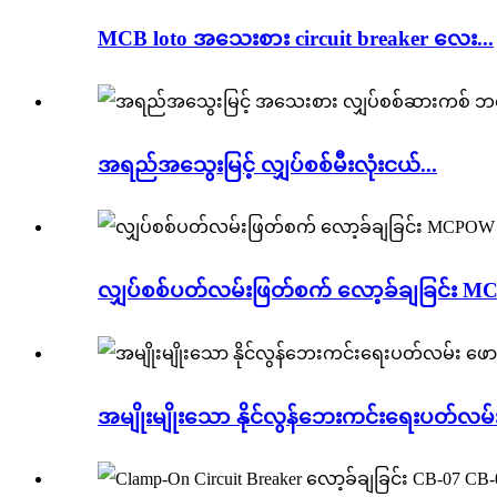
MCB loto အသေးစား circuit breaker လေး...
အရည်အသွေးမြင့် လျှပ်စစ်မီးလုံးငယ်...
လျှပ်စစ်ပတ်လမ်းဖြတ်စက် လော့ခ်ချခြင်း 
အမျိုးမျိုးသော နိုင်လွန်ဘေးကင်းရေးပတ်လမ်း