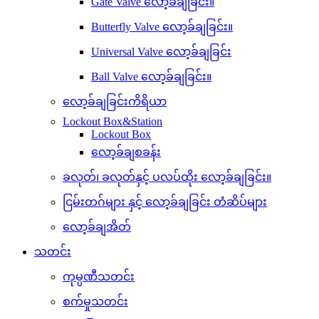
Gate Valve လော့ခ်ချခြင်း။
Butterfly Valve လော့ခ်ချခြင်း။
Universal Valve လော့ခ်ချခြင်း
Ball Valve လော့ခ်ချခြင်း။
လော့ခ်ချခြင်းကိရိယာ
Lockout Box&Station
Lockout Box
လော့ခ်ချစခန်း
ခလုတ်၊ ခလုတ်နှင့် ပလပ်ထိုး လော့ခ်ချခြင်း။
ငြမ်းတဂ်များ နှင့် လော့ခ်ချခြင်း တံဆိပ်များ
လော့ခ်ချအိတ်
သတင်း
ကုမ္ပဏီသတင်း
စက်မှုသတင်း