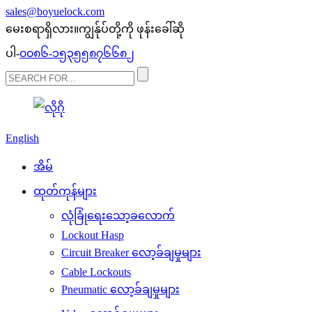
sales@boyuelock.com
မေးစရာရှိလား။ကျွန်ုပ်တို့ကို ဖုန်းခေါ်ဆို
ပါ-
၀၀၈၆-၁၅၃၅၅၈၇၆၆၈၂
English
အိမ်
ထုတ်ကုန်များ
လုံခြုံရေးသော့ခလောက်
Lockout Hasp
Circuit Breaker လော့ခ်ချမှုများ
Cable Lockouts
Pneumatic လော့ခ်ချမှုများ