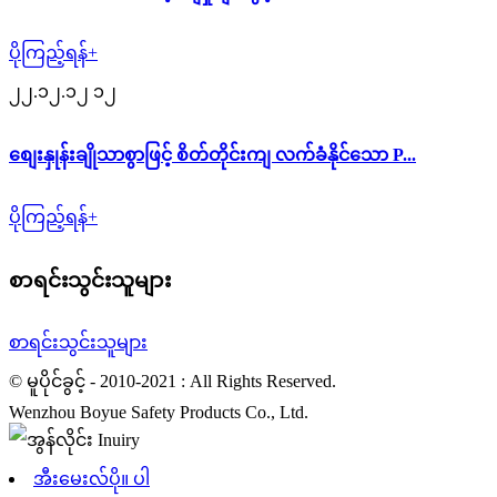
ပိုကြည့်ရန်+
၂၂.၁၂.၁၂ ၁၂
စျေးနှုန်းချိုသာစွာဖြင့် စိတ်တိုင်းကျ လက်ခံနိုင်သော P...
ပိုကြည့်ရန်+
စာရင်းသွင်းသူများ
စာရင်းသွင်းသူများ
© မူပိုင်ခွင့် - 2010-2021 : All Rights Reserved.
Wenzhou Boyue Safety Products Co., Ltd.
အီးမေးလ်ပို။ ပါ