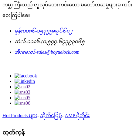
ကမ္ဘာကြီးသည် လူလုပ်ဘေးကင်းသော မတော်တဆမှုများမှ ကင်း
ဝေးကြပါစေ။
ဖုန်း
၀၀၈၆-၁၅၃၅၅၈၇၆၆၈၂
ဆဲလ်-
၀၀၈၆-(၀)၅၇၇-၆၇၃၉၃၀၆၅
အီးမေးလ်-
sales@boyuelock.com
Hot Products များ
-
ဆိုက်မြေပုံ
-
AMP မိုဘိုင်း
ထုတ်ကုန်