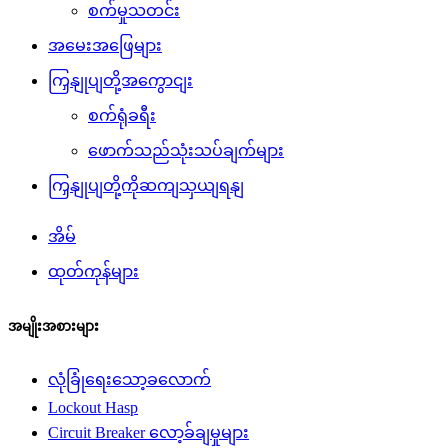
စက်မှုသတင်း
အမေးအဖြေများ
ကြှနျုပျတို့အကွောငျး
စက်ရုံခရီး
ဖောက်သည်သုံးသပ်ချက်များ
ကြှနျုပျတို့ကိုဆကျသှယျရနျ
အိမ်
ထုတ်ကုန်များ
အမျိုးအစားများ
လုံခြုံရေးသော့ခလောက်
Lockout Hasp
Circuit Breaker လော့ခ်ချမှုများ