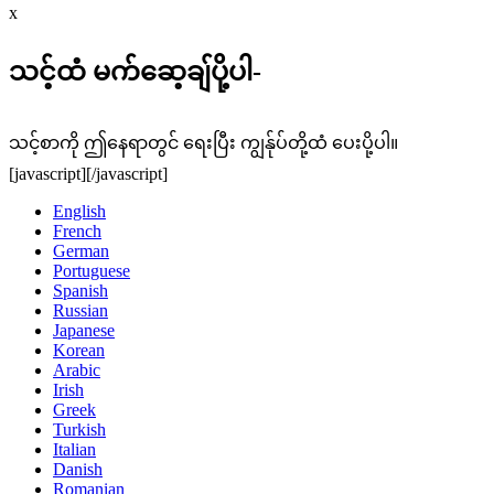
x
သင့်ထံ မက်ဆေ့ချ်ပို့ပါ-
သင့်စာကို ဤနေရာတွင် ရေးပြီး ကျွန်ုပ်တို့ထံ ပေးပို့ပါ။
[javascript]
[/javascript]
English
French
German
Portuguese
Spanish
Russian
Japanese
Korean
Arabic
Irish
Greek
Turkish
Italian
Danish
Romanian