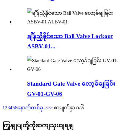
ချိန်ညှိနိုင်သော Ball Valve Lockout
ASBV-01...
Standard Gate Valve လော့ခ်ချခြင်း
GV-01-GV-06
1
2
3
4
5
6
နောက်တစ်ခု >
>>
စာမျက်နှာ ၁/၆
ကြှနျုပျတို့ကိုဆကျသှယျရနျ