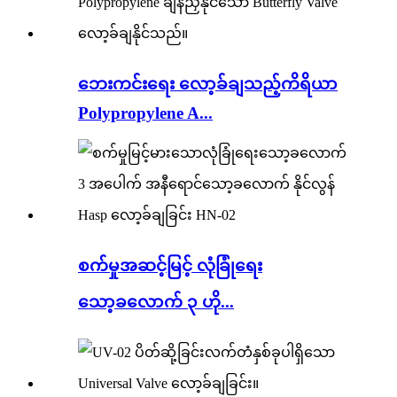
ဘေးကင်းရေး လော့ခ်ချသည့်ကိရိယာ
Polypropylene A...
စက်မှုအဆင့်မြင့် လုံခြုံရေး
သော့ခလောက် ၃ ဟို...