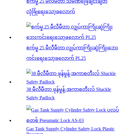
စက်မှု 25 မီလီမီတာ သံမဏိခြေချင်းချိတ်
လုံခြုံရေးသော့ခလောက်
စက်မှု 25 မီလီမီတာ လျှပ်ကာကြိုးဆွဲကြိုးဘေး
ကင်းရေးသော့ခလောက် PL25
38 မီလီမီတာ ဖုန်မှုန့်-အကာစတီးလ် Shackle
Safety Padlock
Gas Tank Supply Cylinder Safety Lock Plastic