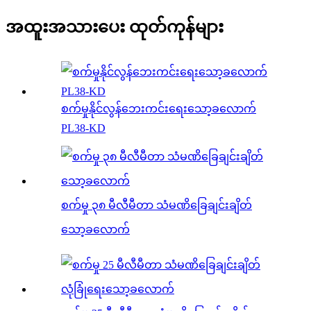
အထူးအသားပေး ထုတ်ကုန်များ
စက်မှုနိုင်လွန်ဘေးကင်းရေးသော့ခလောက်
PL38-KD
စက်မှု ၃၈ မီလီမီတာ သံမဏိခြေချင်းချိတ်
သော့ခလောက်