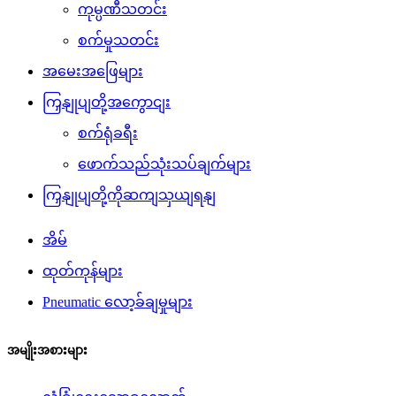
ကုမ္ပဏီသတင်း
စက်မှုသတင်း
အမေးအဖြေများ
ကြှနျုပျတို့အကွောငျး
စက်ရုံခရီး
ဖောက်သည်သုံးသပ်ချက်များ
ကြှနျုပျတို့ကိုဆကျသှယျရနျ
အိမ်
ထုတ်ကုန်များ
Pneumatic လော့ခ်ချမှုများ
အမျိုးအစားများ