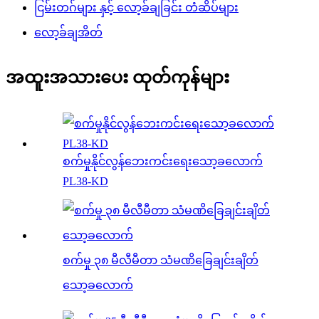
ငြမ်းတဂ်များ နှင့် လော့ခ်ချခြင်း တံဆိပ်များ
လော့ခ်ချအိတ်
အထူးအသားပေး ထုတ်ကုန်များ
စက်မှုနိုင်လွန်ဘေးကင်းရေးသော့ခလောက်
PL38-KD
စက်မှု ၃၈ မီလီမီတာ သံမဏိခြေချင်းချိတ်
သော့ခလောက်