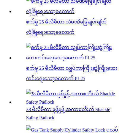
စက်မှု 25 မီလီမီတာ သံမဏိခြေချင်းချိတ်
လုံခြုံရေးသော့ခလောက်
စက်မှု 25 မီလီမီတာ လျှပ်ကာကြိုးဆွဲကြိုးဘေး
ကင်းရေးသော့ခလောက် PL25
38 မီလီမီတာ ဖုန်မှုန့်-အကာစတီးလ် Shackle
Safety Padlock