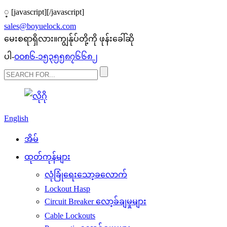
့
[javascript]
[/javascript]
sales@boyuelock.com
မေးစရာရှိလား။ကျွန်ုပ်တို့ကို ဖုန်းခေါ်ဆို
ပါ-
၀၀၈၆-၁၅၃၅၅၈၇၆၆၈၂
English
အိမ်
ထုတ်ကုန်များ
လုံခြုံရေးသော့ခလောက်
Lockout Hasp
Circuit Breaker လော့ခ်ချမှုများ
Cable Lockouts