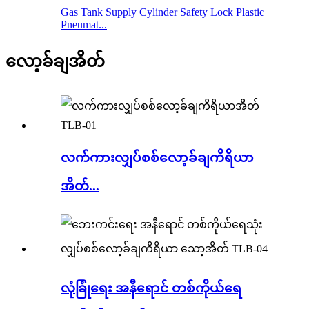
Gas Tank Supply Cylinder Safety Lock Plastic
Pneumat...
လော့ခ်ချအိတ်
လက်ကားလျှပ်စစ်လော့ခ်ချကိရိယာ
အိတ်...
လုံခြုံရေး အနီရောင် တစ်ကိုယ်ရေ