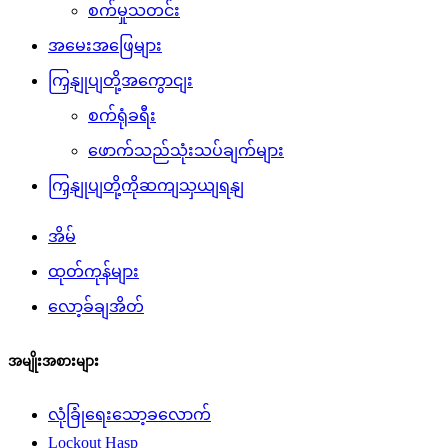
စက်မှုသတင်း
အမေးအဖြေများ
ကြှနျုပျတို့အကွောငျး
စက်ရုံခရီး
ဖောက်သည်သုံးသပ်ချက်များ
ကြှနျုပျတို့ကိုဆကျသှယျရနျ
အိမ်
ထုတ်ကုန်များ
လော့ခ်ချအိတ်
အမျိုးအစားများ
လုံခြုံရေးသော့ခလောက်
Lockout Hasp