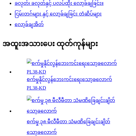
ခလုတ်၊ ခလုတ်နှင့် ပလပ်ထိုး လော့ခ်ချခြင်း။
ငြမ်းတဂ်များ နှင့် လော့ခ်ချခြင်း တံဆိပ်များ
လော့ခ်ချအိတ်
အထူးအသားပေး ထုတ်ကုန်များ
စက်မှုနိုင်လွန်ဘေးကင်းရေးသော့ခလောက်
PL38-KD
စက်မှု ၃၈ မီလီမီတာ သံမဏိခြေချင်းချိတ်
သော့ခလောက်