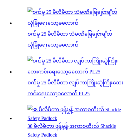
စက်မှု 25 မီလီမီတာ သံမဏိခြေချင်းချိတ်
လုံခြုံရေးသော့ခလောက်
စက်မှု 25 မီလီမီတာ လျှပ်ကာကြိုးဆွဲကြိုးဘေး
ကင်းရေးသော့ခလောက် PL25
38 မီလီမီတာ ဖုန်မှုန့်-အကာစတီးလ် Shackle
Safety Padlock