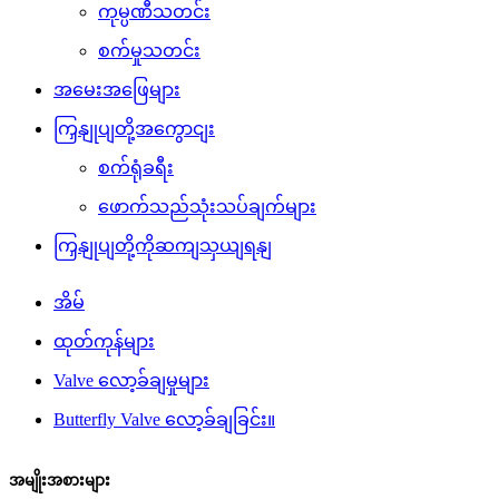
ကုမ္ပဏီသတင်း
စက်မှုသတင်း
အမေးအဖြေများ
ကြှနျုပျတို့အကွောငျး
စက်ရုံခရီး
ဖောက်သည်သုံးသပ်ချက်များ
ကြှနျုပျတို့ကိုဆကျသှယျရနျ
အိမ်
ထုတ်ကုန်များ
Valve လော့ခ်ချမှုများ
Butterfly Valve လော့ခ်ချခြင်း။
အမျိုးအစားများ