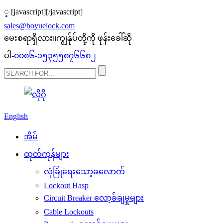
့
[javascript]
[/javascript]
sales@boyuelock.com
မေးစရာရှိလား။ကျွန်ုပ်တို့ကို ဖုန်းခေါ်ဆို
ပါ-
၀၀၈၆-၁၅၃၅၅၈၇၆၆၈၂
English
အိမ်
ထုတ်ကုန်များ
လုံခြုံရေးသော့ခလောက်
Lockout Hasp
Circuit Breaker လော့ခ်ချမှုများ
Cable Lockouts