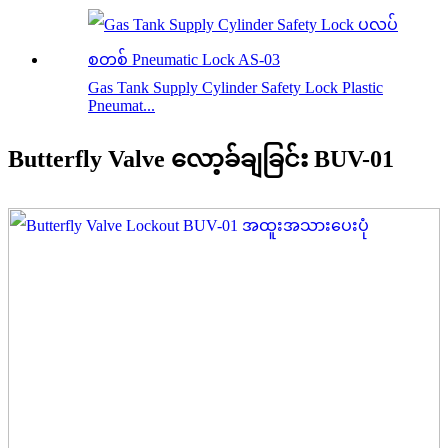
Gas Tank Supply Cylinder Safety Lock Plastic
Pneumat...
Butterfly Valve လော့ခ်ချခြင်း BUV-01