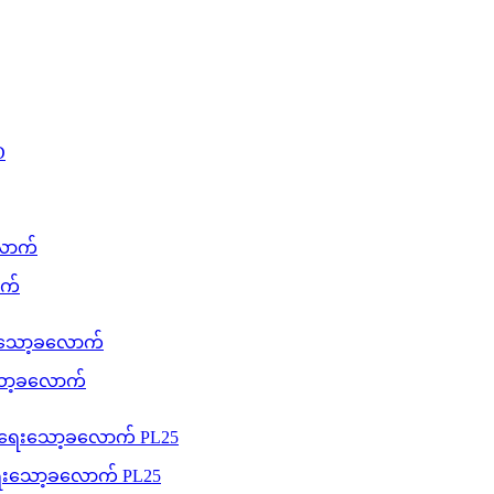
ာက်
းသော့ခလောက်
းရေးသော့ခလောက် PL25