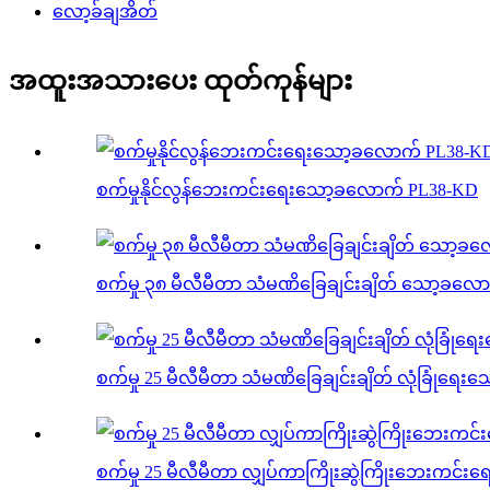
လော့ခ်ချအိတ်
အထူးအသားပေး ထုတ်ကုန်များ
စက်မှုနိုင်လွန်ဘေးကင်းရေးသော့ခလောက် PL38-KD
စက်မှု ၃၈ မီလီမီတာ သံမဏိခြေချင်းချိတ် သော့ခလေ
စက်မှု 25 မီလီမီတာ သံမဏိခြေချင်းချိတ် လုံခြုံရေ
စက်မှု 25 မီလီမီတာ လျှပ်ကာကြိုးဆွဲကြိုးဘေးကင်