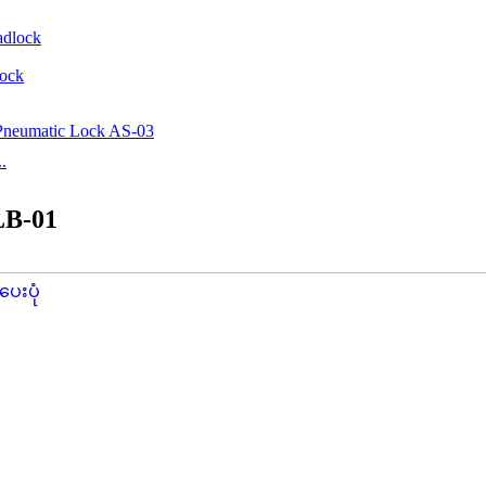
lock
.
LB-01