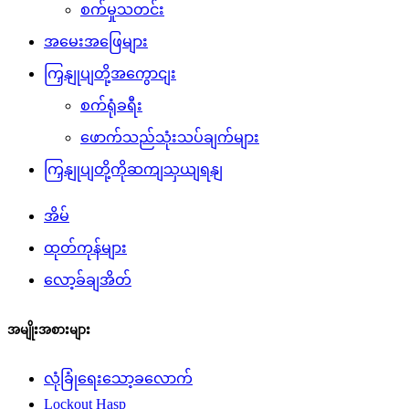
စက်မှုသတင်း
အမေးအဖြေများ
ကြှနျုပျတို့အကွောငျး
စက်ရုံခရီး
ဖောက်သည်သုံးသပ်ချက်များ
ကြှနျုပျတို့ကိုဆကျသှယျရနျ
အိမ်
ထုတ်ကုန်များ
လော့ခ်ချအိတ်
အမျိုးအစားများ
လုံခြုံရေးသော့ခလောက်
Lockout Hasp