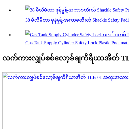
38 မီလီမီတာ ဖုန်မှုန့်-အကာစတီးလ် Shackle Safety Pad
Gas Tank Supply Cylinder Safety Lock Plastic Pneumat..
လက်ကားလျှပ်စစ်လော့ခ်ချကိရိယာအိတ် T