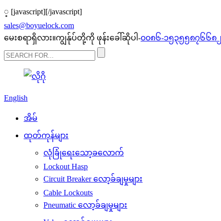
့
[javascript]
[/javascript]
sales@boyuelock.com
မေးစရာရှိလား။ကျွန်ုပ်တို့ကို ဖုန်းခေါ်ဆိုပါ-
၀၀၈၆-၁၅၃၅၅၈၇၆၆၈
English
အိမ်
ထုတ်ကုန်များ
လုံခြုံရေးသော့ခလောက်
Lockout Hasp
Circuit Breaker လော့ခ်ချမှုများ
Cable Lockouts
Pneumatic လော့ခ်ချမှုများ