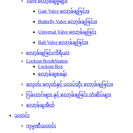
Valve လော့ခ်ချမှုများ
Gate Valve လော့ခ်ချခြင်း။
Butterfly Valve လော့ခ်ချခြင်း။
Universal Valve လော့ခ်ချခြင်း
Ball Valve လော့ခ်ချခြင်း။
လော့ခ်ချခြင်းကိရိယာ
Lockout Box&Station
Lockout Box
လော့ခ်ချစခန်း
ခလုတ်၊ ခလုတ်နှင့် ပလပ်ထိုး လော့ခ်ချခြင်း။
ငြမ်းတဂ်များ နှင့် လော့ခ်ချခြင်း တံဆိပ်များ
လော့ခ်ချအိတ်
သတင်း
ကုမ္ပဏီသတင်း