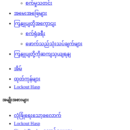
စက်မှုသတင်း
အမေးအဖြေများ
ကြှနျုပျတို့အကွောငျး
စက်ရုံခရီး
ဖောက်သည်သုံးသပ်ချက်များ
ကြှနျုပျတို့ကိုဆကျသှယျရနျ
အိမ်
ထုတ်ကုန်များ
Lockout Hasp
အမျိုးအစားများ
လုံခြုံရေးသော့ခလောက်
Lockout Hasp