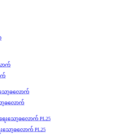
ာက်
းသော့ခလောက်
းရေးသော့ခလောက် PL25