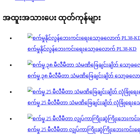
အထူးအသားပေး ထုတ်ကုန်များ
စက်မှုနိုင်လွန်ဘေးကင်းရေးသော့ခလောက် PL38-KD
စက်မှု ၃၈ မီလီမီတာ သံမဏိခြေချင်းချိတ် သော့ခလေ
စက်မှု 25 မီလီမီတာ သံမဏိခြေချင်းချိတ် လုံခြုံရေ
စက်မှု 25 မီလီမီတာ လျှပ်ကာကြိုးဆွဲကြိုးဘေးကင်