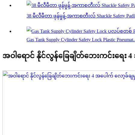
38 မီလီမီတာ ဖုန်မှုန့်-အကာစတီးလ် Shackle Safety Pad
Gas Tank Supply Cylinder Safety Lock Plastic Pneumat..
အဝါရောင် နိုင်လွန်ခြေချိတ်ဘေးကင်းရေး 4