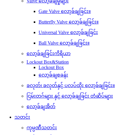
Valve လော့ခ်ချမှုများ
Gate Valve လော့ခ်ချခြင်း။
Butterfly Valve လော့ခ်ချခြင်း။
Universal Valve လော့ခ်ချခြင်း
Ball Valve လော့ခ်ချခြင်း။
လော့ခ်ချခြင်းကိရိယာ
Lockout Box&Station
Lockout Box
လော့ခ်ချစခန်း
ခလုတ်၊ ခလုတ်နှင့် ပလပ်ထိုး လော့ခ်ချခြင်း။
ငြမ်းတဂ်များ နှင့် လော့ခ်ချခြင်း တံဆိပ်များ
လော့ခ်ချအိတ်
သတင်း
ကုမ္ပဏီသတင်း