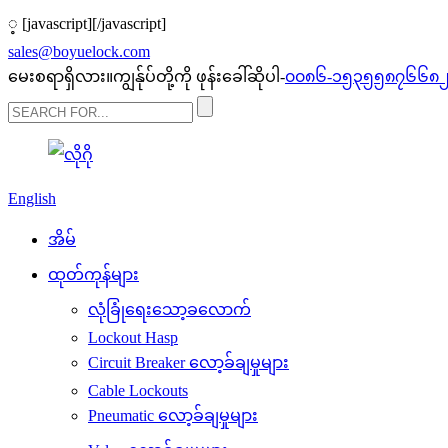
့
[javascript]
[/javascript]
sales@boyuelock.com
မေးစရာရှိလား။ကျွန်ုပ်တို့ကို ဖုန်းခေါ်ဆိုပါ-
၀၀၈၆-၁၅၃၅၅၈၇၆၆၈
English
အိမ်
ထုတ်ကုန်များ
လုံခြုံရေးသော့ခလောက်
Lockout Hasp
Circuit Breaker လော့ခ်ချမှုများ
Cable Lockouts
Pneumatic လော့ခ်ချမှုများ